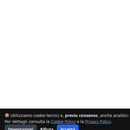
Utilizziamo cookie tecnici e,
previo consenso
, anche analitici
Per dettagli consulta la
Cookie Policy
e la
Privacy Policy
.
Impostazioni
Rifiuta
Accetta