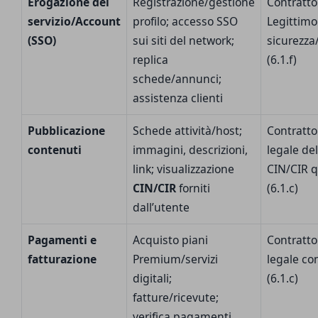
Erogazione del
Registrazione/gestione
Contratto 
servizio/Account
profilo; accesso SSO
Legittimo
(SSO)
sui siti del network;
sicurezza
replica
(6.1.f)
schede/annunci;
assistenza clienti
Pubblicazione
Schede attività/host;
Contratto
contenuti
immagini, descrizioni,
legale del
link; visualizzazione
CIN/CIR q
CIN/CIR
forniti
(6.1.c)
dall’utente
Pagamenti e
Acquisto piani
Contratto
fatturazione
Premium/servizi
legale con
digitali;
(6.1.c)
fatture/ricevute;
verifica pagamenti