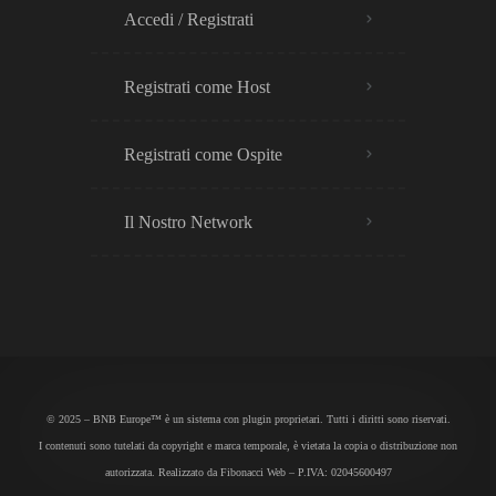
Accedi / Registrati
Registrati come Host
Registrati come Ospite
Il Nostro Network
© 2025 – BNB Europe™ è un sistema con plugin proprietari. Tutti i diritti sono riservati.
I contenuti sono tutelati da copyright e marca temporale, è vietata la copia o distribuzione non
autorizzata. Realizzato da
Fibonacci Web
– P.IVA: 02045600497