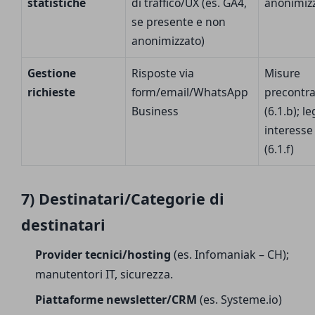
statistiche
di traffico/UX (es. GA4,
anonimiz
se presente e non
anonimizzato)
Gestione
Risposte via
Misure
richieste
form/email/WhatsApp
precontra
Business
(6.1.b); l
interesse
(6.1.f)
7) Destinatari/Categorie di
destinatari
Provider tecnici/hosting
(es. Infomaniak – CH);
manutentori IT, sicurezza.
Piattaforme newsletter/CRM
(es. Systeme.io)